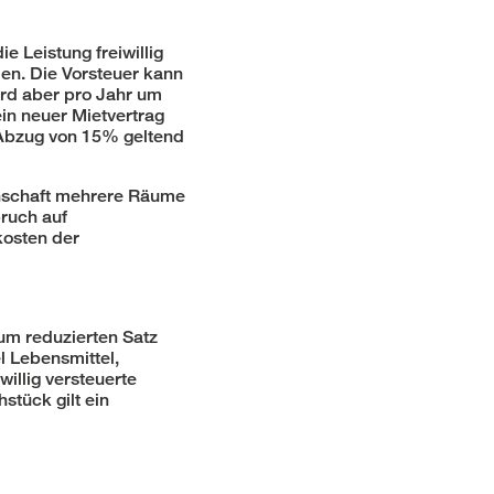
 Leistung freiwillig
den. Die Vorsteuer kann
ird aber pro Jahr um
ein neuer Mietvertrag
m Abzug von 15% geltend
genschaft mehrere Räume
pruch auf
kosten der
um reduzierten Satz
l Lebensmittel,
willig versteuerte
stück gilt ein