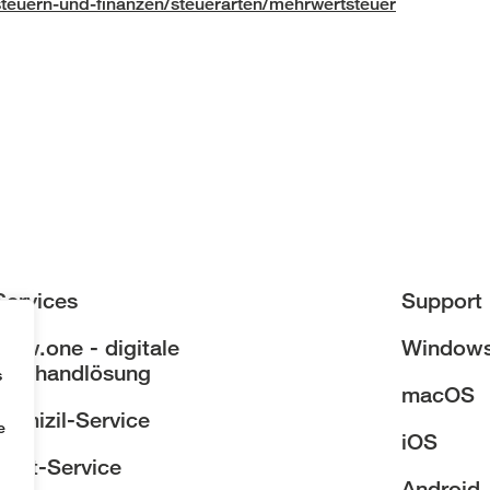
steuern-und-finanzen/steuerarten/mehrwertsteuer
Services
Support 
amw.one - digitale
Window
Treuhandlösung
s
macOS
Domizil-Service
e
iOS
Post-Service
Android