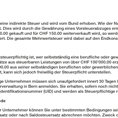
 eine indirekte Steuer und wird vom Bund erhoben. Wie der N
. Dies wird durch die Gewährung eines Vorsteuerabzuges ermö
.00 gekauft und für CHF 150.00 weiterverkauft wird, so wer
ert. Die gesamte Mehrwertsteuer wird dabei auf den Endkon
teuerpflichtig ist, wer selbstständig eine berufliche oder gew
tze aus steuerbaren Leistungen von über CHF 100’000.00 erz
.00 aus seiner selbständigen beruflichen oder gewerblichen Tä
t, kann sich jedoch freiwillig der Steuerpflicht unterstellen.
ge Unternehmen müssen sich unaufgefordert innert 30 Tagen 
verwaltung in Bern anmelden. Sie erhalten, sofern noch nich
entifikationsnummer (UID) und werden als Steuerpflichtige re
ode
r Unternehmer können Sie unter bestimmten Bedingungen sel
satz oder nach Saldosteuersatz abrechnen möchten. Zweck d