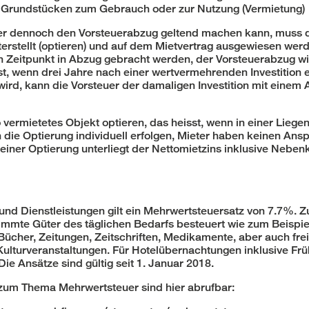
 Grundstücken zum Gebrauch oder zur Nutzung (Vermietung)
r dennoch den Vorsteuerabzug geltend machen kann, muss die
erstellt (optieren) und auf dem Mietvertrag ausgewiesen wer
 Zeitpunkt in Abzug gebracht werden, der Vorsteuerabzug w
st, wenn drei Jahre nach einer wertvermehrenden Investition 
wird, kann die Vorsteuer der damaligen Investition mit eine
 vermietetes Objekt optieren, das heisst, wenn in einer Lie
 die Optierung individuell erfolgen, Mieter haben keinen Ans
einer Optierung unterliegt der Nettomietzins inklusive Neben
und Dienstleistungen gilt ein Mehrwertsteuersatz von 7.7%. Z
mmte Güter des täglichen Bedarfs besteuert wie zum Beispie
Bücher, Zeitungen, Zeitschriften, Medikamente, aber auch frei
 Kulturveranstaltungen. Für Hotelübernachtungen inklusive Früh
ie Ansätze sind gültig seit 1. Januar 2018.
zum Thema Mehrwertsteuer sind hier abrufbar: