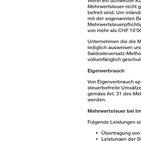
Wenn ein Schweizer Kun
Mehrwertsteuer nicht g
befreit sind. Um inlän
mit der sogenannten Be
Mehrwertsteuerpflichti
von mehr als CHF 10’00
Unternehmen die die M
lediglich ausweisen und
Saldosteuersatz-Method
vollumfänglich geschul
Eigenverbrauch
Von Eigenverbrauch spr
steuerbefreite Umsätz
gemäss Art. 31 des Meh
werden.
Mehrwertsteuer bei I
Folgende Leistungen s
Übertragung von
Leistungen der 