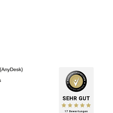
(AnyDesk)
s