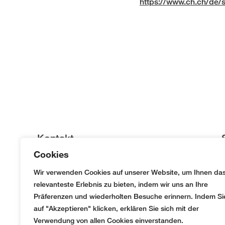
https://www.ch.ch/de/
Kontakt
Cookies
AMW Treuhand & Immobilien AG
Wir verwenden Cookies auf unserer Website, um Ihnen da
Fabrikweg 2
relevanteste Erlebnis zu bieten, indem wir uns an Ihre
CH-8306 Brüttisellen
Präferenzen und wiederholten Besuche erinnern. Indem Si
auf "Akzeptieren" klicken, erklären Sie sich mit der
+41 (0)44 888 51 51
Verwendung von allen Cookies einverstanden.