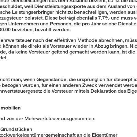
de Dienstleistungen aus dem Ausland bezieht, so ist die au
eschuldet, weil Dienstleistungsexporte aus dem Ausland von
dische Leistungserbringer nicht zu benachteiligen, werden au
zugsteuer belastet. Diese beträgt ebenfalls 7.7% und muss v
gen Unternehmen und Personen, die pro Jahr solche Dienstle
0.00 beziehen, bezahlt werden.
ehrwertsteuer nach der effektiven Methode abrechnen, müss
 können sie direkt als Vorsteuer wieder in Abzug bringen. Nic
e, da keine Vorsteuer geltend gemacht werden kann, ist die
det.
icht man, wenn Gegenstände, die ursprünglich für steuerpfli
e bezogen wurden, für einen anderen Zweck verwendet werden
rwertsteuergesetz die Vorsteuer mittels Deklaration des Eige
mmobilien
ind von der Mehrwertsteuer ausgenommen:
 Grundstücken
Stockwerkeigentümergemeinschaft an die Eigentümer