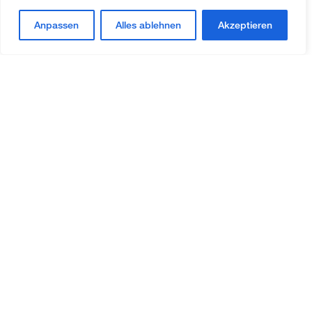
Anpassen
Alles ablehnen
Akzeptieren
Kontakt
AMW Treuhand & Immobilien AG
Fabrikweg 2
CH-8306 Brüttisellen
+41 (0)44 888 51 51
office@amw-treuhand.ch