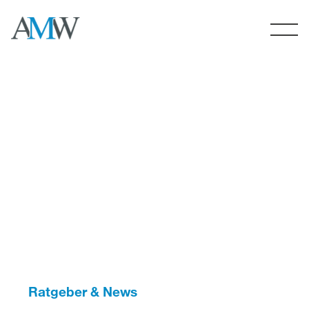
Skip
to
content
Ratgeber & News