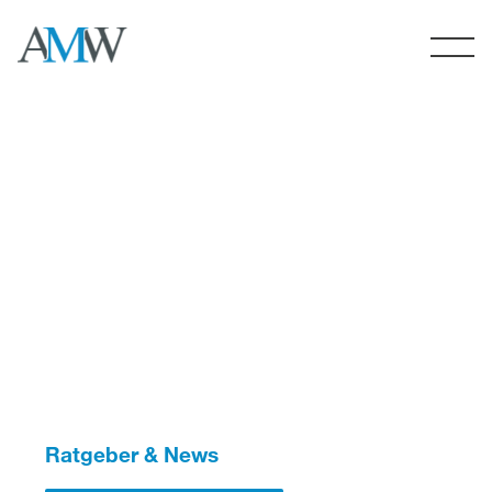
Skip
to
content
Ratgeber & News