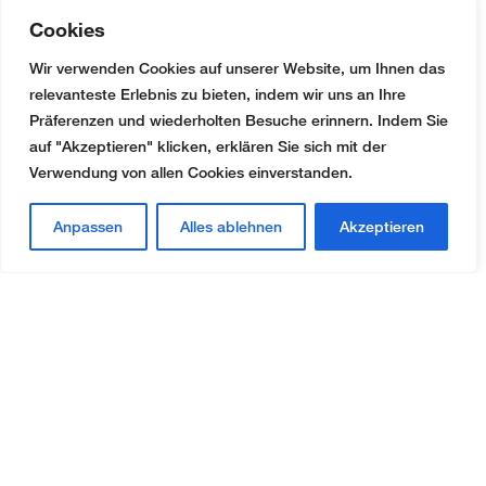
Cookies
Wir verwenden Cookies auf unserer Website, um Ihnen das
relevanteste Erlebnis zu bieten, indem wir uns an Ihre
Präferenzen und wiederholten Besuche erinnern. Indem Sie
auf "Akzeptieren" klicken, erklären Sie sich mit der
Verwendung von allen Cookies einverstanden.
Anpassen
Alles ablehnen
Akzeptieren
Kontakt
AMW Treuhand & Immobilien AG
Fabrikweg 2
CH-8306 Brüttisellen
+41 (0)44 888 51 51
office@amw-treuhand.ch