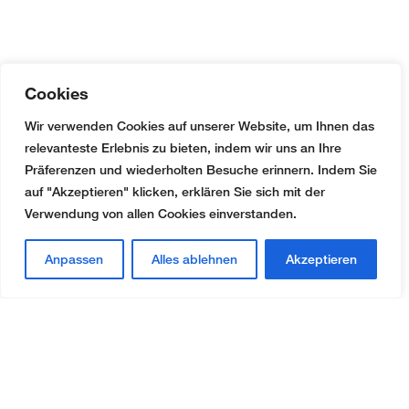
Cookies
Wir verwenden Cookies auf unserer Website, um Ihnen das
relevanteste Erlebnis zu bieten, indem wir uns an Ihre
Präferenzen und wiederholten Besuche erinnern. Indem Sie
auf "Akzeptieren" klicken, erklären Sie sich mit der
Kontakt
Verwendung von allen Cookies einverstanden.
AMW Treuhand & Immobilien AG
Fabrikweg 2
Anpassen
Alles ablehnen
Akzeptieren
CH-8306 Brüttisellen
+41 (0)44 888 51 51
office@amw-treuhand.ch